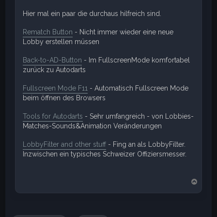
Hier mal ein paar die durchaus hilfreich sind.
Rematch Button
- Nicht immer wieder eine neue
Lobby erstellen müssen
Back-to-AD-Button
- Im FullscreenMode komfortabel
zurück zu Autodarts
Fullscreen Mode F11
- Automatisch Fullscreen Mode
beim öffnen des Browsers
Tools for Autodarts
- Sehr umfangreich - von Lobbies-
Matches-Sounds&Animation Veränderungen
LobbyFilter and other stuff
- Fing an als LobbyFilter.
Inzwischen ein typisches Schweizer Offiziersmesser.
N
a
c
h
o